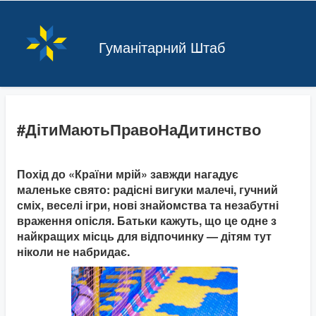
Гуманітарний Штаб
#ДітиМаютьПравоНаДитинство
Похід до «Країни мрій» завжди нагадує
маленьке свято: радісні вигуки малечі, гучний
сміх, веселі ігри, нові знайомства та незабутні
враження опісля. Батьки кажуть, що це одне з
найкращих місць для відпочинку — дітям тут
ніколи не набридає.