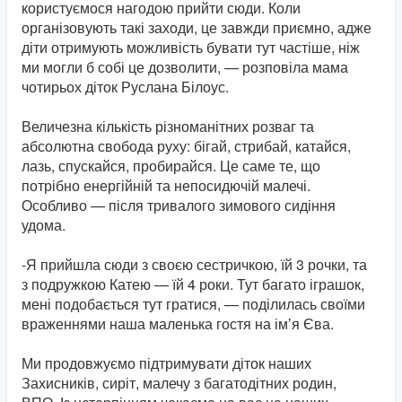
користуємося нагодою прийти сюди. Коли
організовують такі заходи, це завжди приємно, адже
діти отримують можливість бувати тут частіше, ніж
ми могли б собі це дозволити, — розповіла мама
чотирьох діток Руслана Білоус.
Величезна кількість різноманітних розваг та
абсолютна свобода руху: бігай, стрибай, катайся,
лазь, спускайся, пробирайся. Це саме те, що
потрібно енергійній та непосидючій малечі.
Особливо — після тривалого зимового сидіння
удома.
-Я прийшла сюди з своєю сестричкою, їй 3 рочки, та
з подружкою Катею — їй 4 роки. Тут багато іграшок,
мені подобається тут гратися, — поділилась своїми
враженнями наша маленька гостя на імʼя Єва.
Ми продовжуємо підтримувати діток наших
Захисників, сиріт, малечу з багатодітних родин,