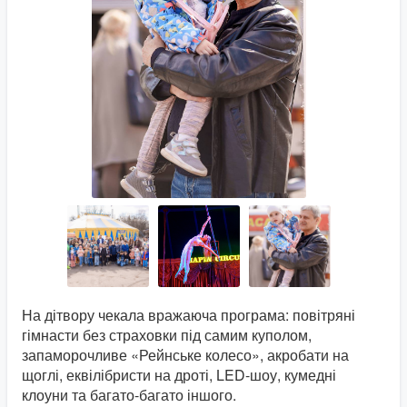
На дітвору чекала вражаюча програма: повітряні
гімнасти без страховки під самим куполом,
запаморочливе «Рейнське колесо», акробати на
щоглі, еквілібристи на дроті, LED-шоу, кумедні
клоуни та багато-багато іншого.