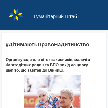
Гуманітарний Штаб
#ДітиМаютьПравоНаДитинство
Організували для діток захисників, малечі з
багатодітних родин та ВПО похід до цирку
шапіто, що завітав до Вінниці.