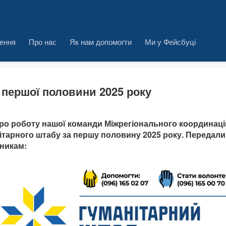
ення
Про нас
Як нам допомогти
Ми у Фейсбуці
 першої половини 2025 року
про роботу нашої команди Міжрегіонального координац
ітарного штабу за першу половину 2025 року. Передали
никам: