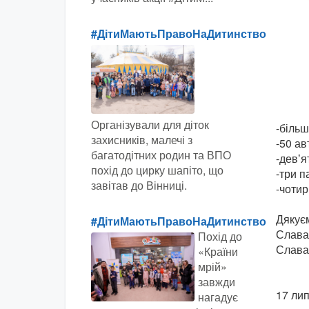
#ДітиМаютьПравоНаДитинство
Організували для діток
-більш
захисників, малечі з
-50 ав
багатодітних родин та ВПО
-девʼя
похід до цирку шапіто, що
-три 
завітав до Вінниці.
-чотир
Дякує
#ДітиМаютьПравоНаДитинство
Слава
Похід до
Слава 
«Країни
мрій»
завжди
17 ли
нагадує