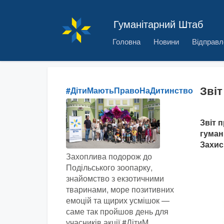
Гуманітарний Штаб
Головна
Новини
Відправл
Звіт
#ДітиМаютьПравоНаДитинство
Звіт 
гуман
Захис
Захоплива подорож до
Подільського зоопарку,
знайомство з екзотичними
тваринами, море позитивних
емоцій та щирих усмішок —
саме так пройшов день для
учасників акції #ДітиМ...