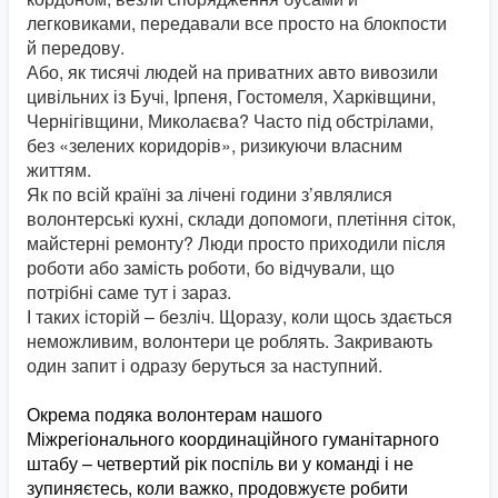
легковиками, передавали все просто на блокпости
й передову.
Або, як тисячі людей на приватних авто вивозили
цивільних із Бучі, Ірпеня, Гостомеля, Харківщини,
Чернігівщини, Миколаєва? Часто під обстрілами,
без «зелених коридорів», ризикуючи власним
життям.
Як по всій країні за лічені години з’являлися
волонтерські кухні, склади допомоги, плетіння сіток,
майстерні ремонту? Люди просто приходили після
роботи або замість роботи, бо відчували, що
потрібні саме тут і зараз.
І таких історій – безліч. Щоразу, коли щось здається
неможливим, волонтери це роблять. Закривають
один запит і одразу беруться за наступний.
Окрема подяка волонтерам нашого
Міжрегіонального координаційного гуманітарного
штабу – четвертий рік поспіль ви у команді і не
зупиняєтесь, коли важко, продовжуєте робити