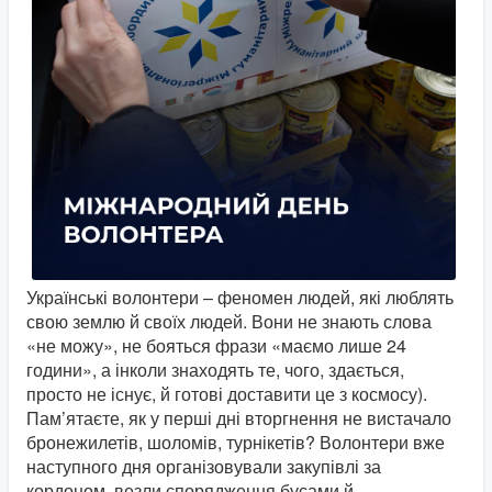
Українські волонтери – феномен людей, які люблять
свою землю й своїх людей. Вони не знають слова
«не можу», не бояться фрази «маємо лише 24
години», а інколи знаходять те, чого, здається,
просто не існує, й готові доставити це з космосу).
Пам’ятаєте, як у перші дні вторгнення не вистачало
бронежилетів, шоломів, турнікетів? Волонтери вже
наступного дня організовували закупівлі за
кордоном, везли спорядження бусами й