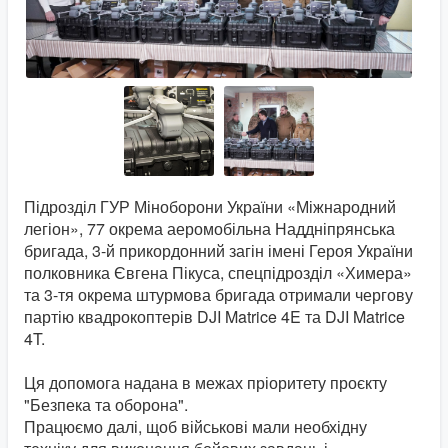
Підрозділ ГУР Міноборони України «Міжнародний
легіон», 77 окрема аеромобільна Наддніпрянська
бригада, 3-й прикордонний загін імені Героя України
полковника Євгена Пікуса, спецпідрозділ «Химера»
та 3-тя окрема штурмова бригада отримали чергову
партію квадрокоптерів DJI Matrice 4E та DJI Matrice
4T.
Ця допомога надана в межах пріоритету проєкту
"Безпека та оборона".
Працюємо далі, щоб військові мали необхідну