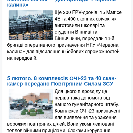
калина»
Ще 200 FPV-дронів, 15 Matrice
4E та 400 окопних свічок, які
виготовили школярі та
студенти Вінниці та
Вінниччини, передали 14-й
бригаді оперативного призначення НГУ «Червона
калина» для підсилення її бойових спроможностей
на передовій.
5 лютого. 8 комплексів ОЧІ-23 та 40 скан-
камер передано Повітряним Силам ЗСУ
Для цього підрозділу це
перша така допомога від
нашого гуманітарного штабу.
Комплекси ОЧІ-23 призначені
для виявлення та ураження
ворожих повітряних цілей. Вони укомплектовані
тепловізійними прицілами, блоками керування,