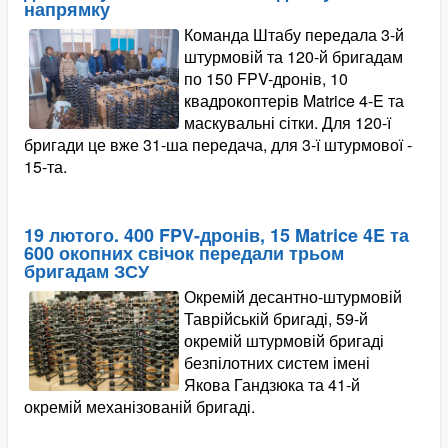
напрямку
Команда Штабу передала 3-й
штурмовій та 120-й бригадам
по 150 FPV-дронів, 10
квадрокоптерів Matrice 4-E та
маскувальні сітки. Для 120-ї
бригади це вже 31-ша передача, для 3-ї штурмової -
15-та.
19 лютого. 400 FPV-дронів, 15 Matrice 4E та
600 окопних свічок передали трьом
бригадам ЗСУ
Окремій десантно-штурмовій
Таврійській бригаді, 59-й
окремій штурмовій бригаді
безпілотних систем імені
Якова Гандзюка та 41-й
окремій механізованій бригаді.