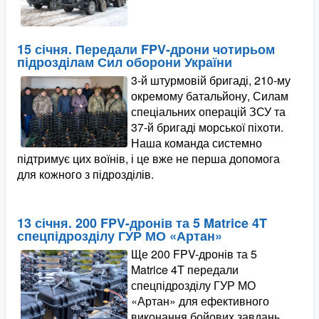
15 січня. Передали FPV-дрони чотирьом
підрозділам Сил оборони України
3-й штурмовій бригаді, 210-му
окремому батальйону, Силам
спеціальних операцій ЗСУ та
37-й бригаді морської піхоти.
Наша команда системно
підтримує цих воїнів, і це вже не перша допомога
для кожного з підрозділів.
13 січня. 200 FPV-дронів та 5 Matrice 4T
спецпідрозділу ГУР МО «Артан»
Ще 200 FPV-дронів та 5
Matrice 4T передали
спецпідрозділу ГУР МО
«Артан» для ефективного
виконання бойових завдань