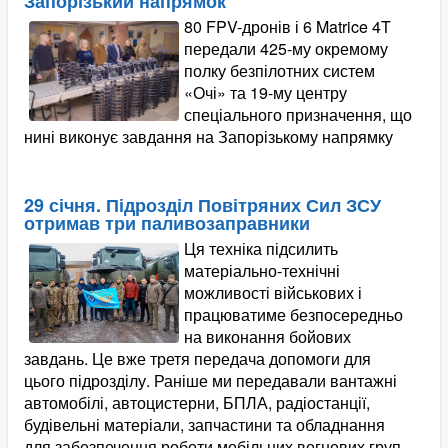
Запорізький напрямок
80 FPV-дронів і 6 Matrice 4T
передали 425-му окремому
полку безпілотних систем
«Очі» та 19-му центру
спеціального призначення, що
нині виконує завдання на Запорізькому напрямку
29 січня. Підрозділ Повітряних Сил ЗСУ
отримав три паливозаправники
Ця техніка підсилить
матеріально-технічні
можливості військових і
працюватиме безпосередньо
на виконання бойових
завдань. Це вже третя передача допомоги для
цього підрозділу. Раніше ми передавали вантажні
автомобілі, автоцистерни, БПЛА, радіостанції,
будівельні матеріали, запчастини та обладнання
для забезпечення роботи мобільних вогневих груп.