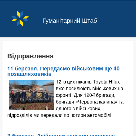
Гуманітарний Штаб
Відправлення
11 березня. Передаємо військовим ще 40
позашляховиків
12 із цих пікапів Toyota Hilux
вже посилюють військових на
фронті. Для 120-ї бригади,
бригади «Червона калина» та
одного з військових
підрозділів ми передали по чотири автомобілі.
3 березня. Здійснили чергову передачу