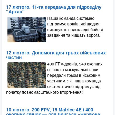
17 лютого. 11-та передача для підрозділу
"Артан"
Наша команда системно
підтримує воїнів, які щодня
виконують надскладні бойові
завдання та нищать ворога.
12 лютого. Допомога для трьох військових
частин
400 FPV-дронів, 540 окопних
свічок та маскувальні сітки
передали трьом військовим
частинам, які наша команда
систематично підтримує від
початку повномасштабного вторгнення:
10 лютого. 200 FPV, 15 Matrice 4E і 400
окопних свічок — для бригади «Червона